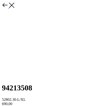
94213508
52802.30-L/XL
690,00